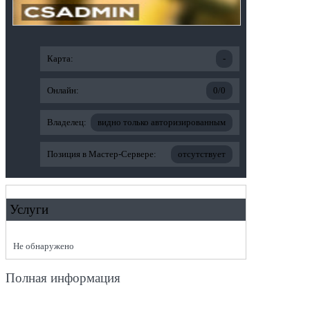
Карта:
-
Онлайн:
0/0
Владелец:
видно только авторизированным
Позиция в Мастер-Сервере:
отсутствует
Услуги
Не обнаружено
Полная информация