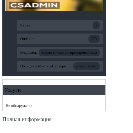
Карта:
-
Онлайн:
0/0
Владелец:
видно только авторизированным
Позиция в Мастер-Сервере:
отсутствует
Услуги
Не обнаружено
Полная информация