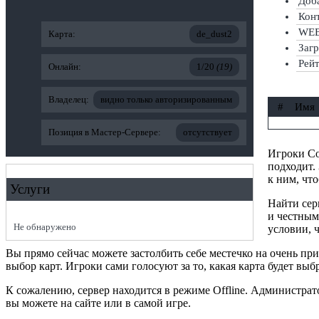
Доба
Конт
WEB-
Карта:
de_dust2
Заг
Рей
Онлайн:
1/20
(19)
Владелец:
видно только авторизированным
#
Имя
Позиция в Мастер-Сервере:
отсутствует
Игроки Cou
подходит.
к ним, чт
Услуги
Найти сер
и честным
Не обнаружено
условии, ч
Вы прямо сейчас можете застолбить себе местечко на очень п
выбор карт. Игроки сами голосуют за то, какая карта будет выб
К сожалению, сервер находится в режиме Offline. Администра
вы можете на сайте или в самой игре.