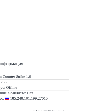
информация
: Counter Strike 1.6
1755
тус:
Offline
ичие в банлисте:
Нет
ес:
185.248.101.199:27015