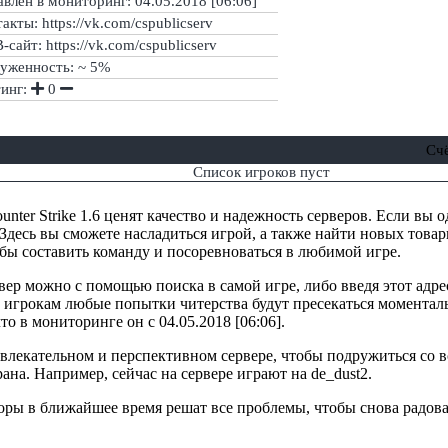
влен в мониторинг: 04.05.2018 [06:06]
акты: https://vk.com/cspublicserv
сайт: https://vk.com/cspublicserv
руженность: ~ 5%
тинг:
0
Сч
Список игроков пуст
nter Strike 1.6 ценят качество и надежность серверов. Если вы од
 Здесь вы сможете насладиться игрой, а также найти новых товар
обы составить команду и посоревноваться в любимой игре.
вер можно с помощью поиска в самой игре, либо введя этот адре
 игрокам любые попытки читерства будут пресекаться моменталь
то в мониторинге он с 04.05.2018 [06:06].
ривлекательном и перспективном сервере, чтобы подружиться со
рана. Например, сейчас на сервере играют на de_dust2.
торы в ближайшее время решат все проблемы, чтобы снова радова