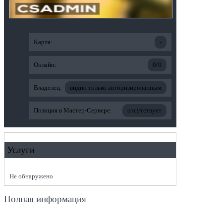
Карта:
-
Онлайн:
0/0
Владелец:
видно только авторизированным
Позиция в Мастер-Сервере:
отсутствует
Услуги
Не обнаружено
Полная информация