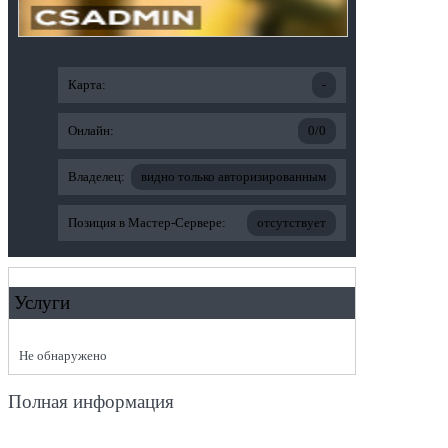
Карта:
-
Онлайн:
0/0
Владелец:
видно только авторизированным
Позиция в Мастер-Сервере:
отсутствует
Услуги
Не обнаружено
Полная информация